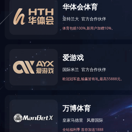
新闻资讯
加入我们

招贤纳士
员工福利
全球产业布局

搜索


产品中心
当前位置：
千亿体育
-
产品介绍
联创电子千亿体育-千