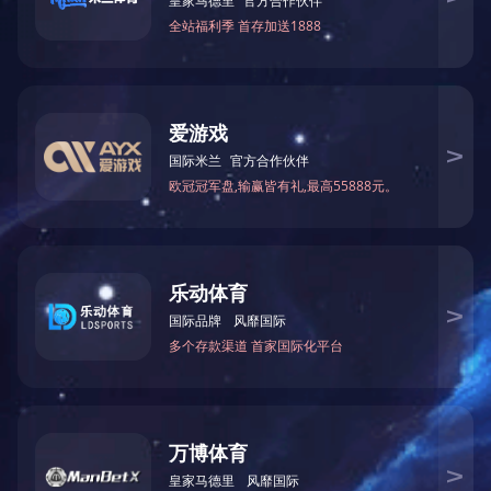

查看详情
视频显示屏
查看详情
Details
查看详情
光学反射镜
查看详情
Details
查看详情
光学扫描仪
查看详情
Details
查看详情
光学镜头
查看详情
Details