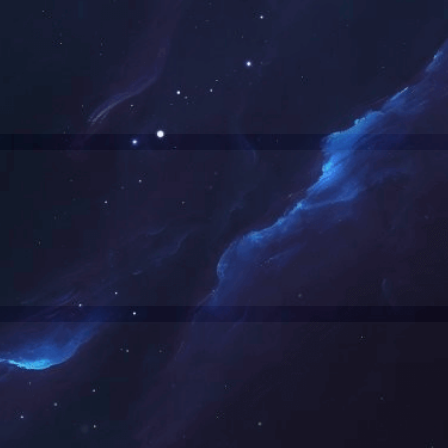
千亿体育-千亿qianyi(中国)
亿qianyi(中国) 创建于2009年9月，专业从事各类光学镜头及影像模