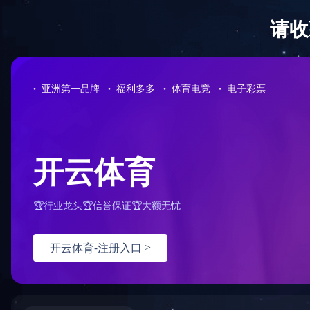
千亿体育
网站千亿体育
千亿体育-千亿qianyi(中国)
公司简介
发展历程
技术创新
企业宣传片
社会责任
产品介绍
千亿体育-千亿qianyi(中国)
触显产业
应用终端产业
产品应用展
投资者关系
新闻资讯
加入我们
招贤纳士
员工福利
全球产业布局

网站千亿体育
千亿体育-千亿qianyi(中国)

公司简介
发展历程
技术创新
企业宣传片
社会责任
产品介绍

千亿体育-千亿qianyi(中国)
触显产业
应用终端产业
产品应用展
投资者关系