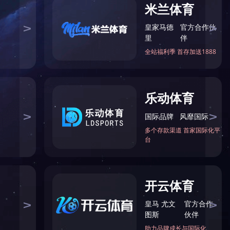
组的研发、制造和销售。